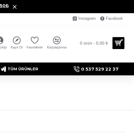
250₺
Instagram
Facebook
0 ürün - 0,00 ₺
irişi
Kayıt Ol
Favorilerim
Karşılaştırma
0 537 529 22 37
TÜM ÜRÜNLER