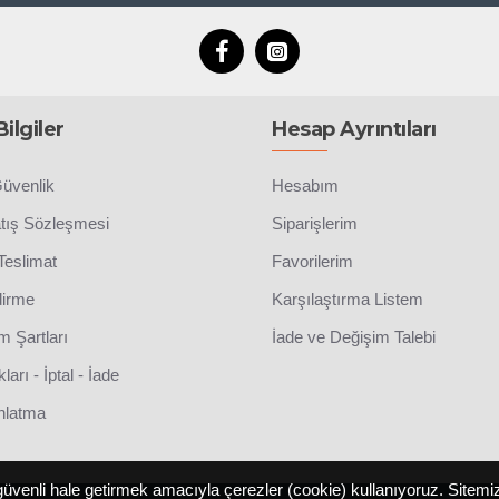
ilgiler
Hesap Ayrıntıları
Güvenlik
Hesabım
atış Sözleşmesi
Siparişlerim
eslimat
Favorilerim
dirme
Karşılaştırma Listem
m Şartları
İade ve Değişim Talebi
ları - İptal - İade
nlatma
 ve güvenli hale getirmek amacıyla çerezler (cookie) kullanıyoruz. Si