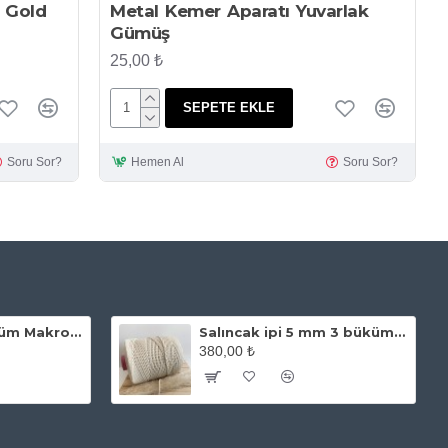
 Gold
Metal Kemer Aparatı Yuvarlak
Gümüş
25,00 ₺
SEPETE EKLE
Soru Sor?
Hemen Al
Soru Sor?
Ekru 2 mm 3 Büküm Makrome İpi
Salıncak ipi 5 mm 3 büküm Ekru
380,00 ₺