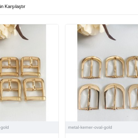
n Karşılaştır
-gold
metal-kemer-oval-gold