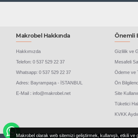
Makrobel Hakkında
Önemli B
Hakkımızda
Gizlilik ve 
Telefon: 0 537 529 22 37
Mesafeli S
Whatsapp: 0 537 529 22 37
Ödeme ve T
Adres: Bayrampaşa - İSTANBUL
Ön Bilgilen
E-Mail : info@makrobel.net
Site Kullanı
Tüketici Hak
KVKK Aydı
Tek Tıkla Ödeme Kolaylığı
Makrobel olarak web sitemizi geliştirmek, kullanışlı, etkili