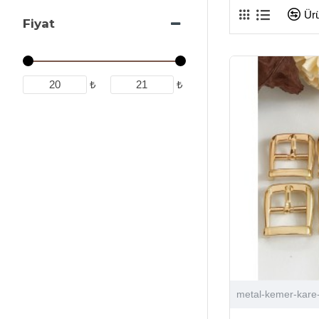
Ürü
Fiyat
₺
₺
metal-kemer-kare