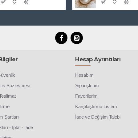
ilgiler
Hesap Ayrıntıları
Güvenlik
Hesabım
atış Sözleşmesi
Siparişlerim
eslimat
Favorilerim
dirme
Karşılaştırma Listem
m Şartları
İade ve Değişim Talebi
ları - İptal - İade
nlatma