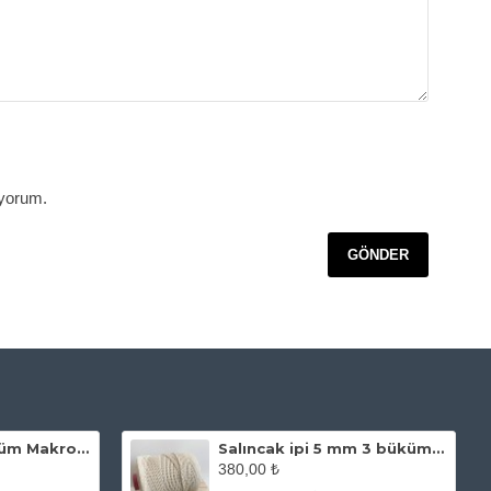
iyorum.
GÖNDER
Ekru 2 mm 3 Büküm Makrome İpi
Salıncak ipi 5 mm 3 büküm Ekru
380,00 ₺