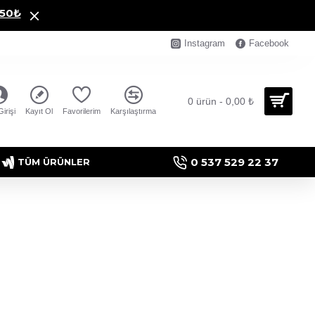
250₺
Instagram
Facebook
0 ürün - 0,00 ₺
irişi
Kayıt Ol
Favorilerim
Karşılaştırma
0 537 529 22 37
TÜM ÜRÜNLER