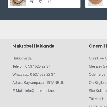
Makrobel Hakkında
Önemli B
Hakkımızda
Gizlilik ve 
Telefon: 0 537 529 22 37
Mesafeli S
Whatsapp: 0 537 529 22 37
Ödeme ve T
Adres: Bayrampaşa - İSTANBUL
Ön Bilgilen
E-Mail : info@makrobel.net
Site Kullanı
Tüketici Hak
KVKK Aydı