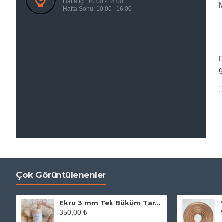
Hafta İçi: 10:00 - 18:00
Hafta Sonu: 10:00 - 16:00
g
Çok Görüntülenenler
Ekru 3 mm Tek Büküm Taranabilir Makrome İpi
350,00 ₺