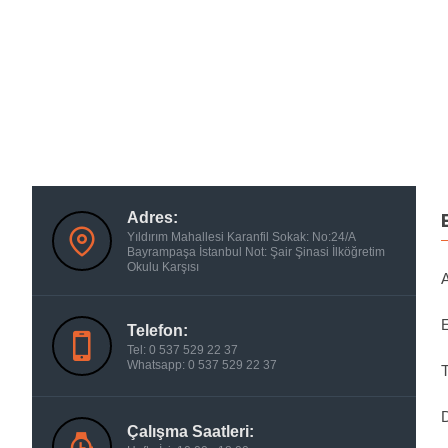
Adres:
Yıldırım Mahallesi Karanfil Sokak: No:24/A
Bayrampaşa İstanbul Not: Şair Şinasi İlköğretim
Okulu Karşısı
E
Telefon:
Tel: 0 537 529 22 37
Whatsapp: 0 537 529 22 37
T
Çalışma Saatleri: