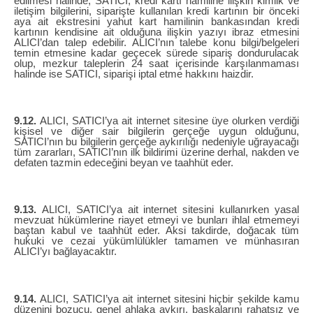
edilmesi halinde, SATICI, kredi kartı hamiline ilişkin kimlik ve
iletişim bilgilerini, siparişte kullanılan kredi kartının bir önceki
aya ait ekstresini yahut kart hamilinin bankasından kredi
kartının kendisine ait olduğuna ilişkin yazıyı ibraz etmesini
ALICI’dan talep edebilir. ALICI’nın talebe konu bilgi/belgeleri
temin etmesine kadar geçecek sürede sipariş dondurulacak
olup, mezkur taleplerin 24 saat içerisinde karşılanmaması
halinde ise SATICI, siparişi iptal etme hakkını haizdir.
9.12.
ALICI, SATICI’ya ait internet sitesine üye olurken verdiği
kişisel ve diğer sair bilgilerin gerçeğe uygun olduğunu,
SATICI’nın bu bilgilerin gerçeğe aykırılığı nedeniyle uğrayacağı
tüm zararları, SATICI’nın ilk bildirimi üzerine derhal, nakden ve
defaten tazmin edeceğini beyan ve taahhüt eder.
9.13.
ALICI, SATICI’ya ait internet sitesini kullanırken yasal
mevzuat hükümlerine riayet etmeyi ve bunları ihlal etmemeyi
baştan kabul ve taahhüt eder. Aksi takdirde, doğacak tüm
hukuki ve cezai yükümlülükler tamamen ve münhasıran
ALICI’yı bağlayacaktır.
9.14.
ALICI, SATICI’ya ait internet sitesini hiçbir şekilde kamu
düzenini bozucu, genel ahlaka aykırı, başkalarını rahatsız ve