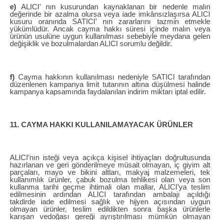
e)
ALICI’ nın kusurundan kaynaklanan bir nedenle malın
değerinde bir azalma olursa veya iade imkânsızlaşırsa ALICI
kusuru oranında SATICI’ nın zararlarını tazmin etmekle
yükümlüdür. Ancak cayma hakkı süresi içinde malın veya
ürünün usulüne uygun kullanılması sebebiyle meydana gelen
değişiklik ve bozulmalardan ALICI sorumlu değildir.
f)
Cayma hakkının kullanılması nedeniyle SATICI tarafından
düzenlenen kampanya limit tutarının altına düşülmesi halinde
kampanya kapsamında faydalanılan indirim miktarı iptal edilir.
11. CAYMA HAKKI KULLANILAMAYACAK ÜRÜNLER
ALICI’nın isteği veya açıkça kişisel ihtiyaçları doğrultusunda
hazırlanan ve geri gönderilmeye müsait olmayan, iç giyim alt
parçaları, mayo ve bikini altları, makyaj malzemeleri, tek
kullanımlık ürünler, çabuk bozulma tehlikesi olan veya son
kullanma tarihi geçme ihtimali olan mallar, ALICI’ya teslim
edilmesinin ardından ALICI tarafından ambalajı açıldığı
takdirde iade edilmesi sağlık ve hijyen açısından uygun
olmayan ürünler, teslim edildikten sonra başka ürünlerle
karışan vedoğası gereği ayrıştırılması mümkün olmayan