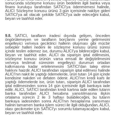
sonucunda sözleşme konusu ürün bedelinin ilgili banka veya
finans kuruluşu tarafından SATICI'ya ödenmemesi halinde,
ALICI Sözleşme konusu ürünü 3 gün içerisinde nakliye gideri
SATICI’ya ait olacak şekilde SATICI’ya iade edeceğini kabul,
beyan ve taahhüt eder.
9.8.
SATICI, tarafların iradesi dışında gelişen, önceden
öngörülemeyen ve tarafların borçlarını yerine getirmesini
engelleyici ve/veya geciktirici hallerin oluşması gibi mücbir
sebepler halleri nedeni ile sözleşme konusu ürünü süresi
içinde teslim edemez ise, durumu ALICI'ya bildireceğini kabul,
beyan ve taahhüt eder. ALICI da siparişin iptal edilmesini,
sözleşme konusu ürünün varsa emsali ile değiştirilmesini
ve/veya teslimat süresinin engelleyici durumun ortadan
kalkmasına kadar ertelenmesini SATICI’dan talep etme
hakkını haizdir. ALICI tarafından siparişin iptal edilmesi halinde
ALICI’nın nakit ile yaptığı ödemelerde, ürün tutarı 14 gün içinde
kendisine nakden ve defaten ödenir. ALICI’nın kredi kartı ile
yaptığı ödemelerde ise, ürün tutarı, siparişin ALICI tarafından
iptal edilmesinden sonra 14 gün içerisinde ilgili bankaya iade
edilir. ALICI, SATICI tarafından kredi kartına iade edilen tutarın
banka tarafından ALICI hesabına yansıtılmasına ilişkin
ortalama sürecin 2 ile 3 haftayı bulabileceğini, bu tutarın
bankaya iadesinden sonra ALICI’nın hesaplarına yansıması
halinin tamamen banka işlem süreci ile ilgili olduğundan, ALICI,
olası gecikmeler için SATICI’yı sorumlu tutamayacağını kabul,
beyan ve taahhüt eder.