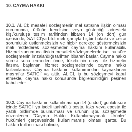
10. CAYMA HAKKI
10.1.
ALICI; mesafeli sözleşmenin mal satışına ilişkin olması
durumunda, ürünün kendisine veya gösterdiği adresteki
kişi/kuruluşa teslim tarihinden itibaren 14 (on dört) gün
içerisinde, SATICI’ya bildirmek şartıyla hiçbir hukuki ve cezai
sorumluluk üstlenmeksizin ve hiçbir gerekçe göstermeksizin
malı reddederek sözleşmeden cayma hakkını kullanabilir.
Hizmet sunumuna ilişkin mesafeli sözleşmelerde ise, bu süre
sözleşmenin imzalandığı tarihten itibaren başlar. Cayma hakkı
süresi sona ermeden önce, tüketicinin onayı ile hizmetin
ifasına başlanan hizmet sözleşmelerinde cayma hakkı
kullanılamaz. Cayma hakkının kullanımından kaynaklanan
masraflar SATICI’ ya aittir. ALICI, iş bu sözleşmeyi kabul
etmekle, cayma hakkı konusunda bilgilendirildiğini peşinen
kabul eder.
10.2.
Cayma hakkının kullanılması için 14 (ondört) günlük süre
içinde SATICI' ya iadeli taahhütlü posta, faks veya eposta ile
yazılı bildirimde bulunulması ve ürünün işbu sözleşmede
düzenlenen "Cayma Hakkı Kullanılamayacak Ürünler"
hükümleri çerçevesinde kullanılmamış olması şarttır. Bu
hakkın kullanılması halinde,