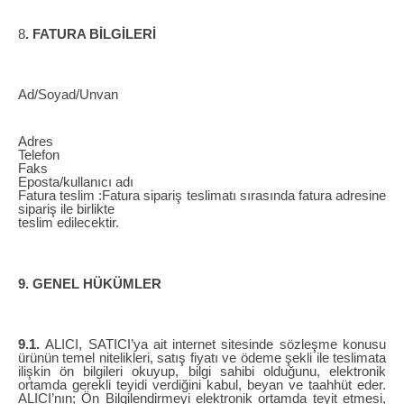
8
. FATURA BİLGİLERİ
Ad/Soyad/Unvan
Adres
Telefon
Faks
Eposta/kullanıcı adı
Fatura teslim :Fatura sipariş teslimatı sırasında fatura adresine
sipariş ile birlikte
teslim edilecektir.
9. GENEL HÜKÜMLER
9.1.
ALICI, SATICI’ya ait internet sitesinde sözleşme konusu
ürünün temel nitelikleri, satış fiyatı ve ödeme şekli ile teslimata
ilişkin ön bilgileri okuyup, bilgi sahibi olduğunu, elektronik
ortamda gerekli teyidi verdiğini kabul, beyan ve taahhüt eder.
ALICI’nın; Ön Bilgilendirmeyi elektronik ortamda teyit etmesi,