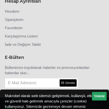
Hesap Ayrıntıları
Hesabım
Siparişlerim
Favorilerim
Karşılaştırma Listem
İade ve Değişim Talebi
E-Bülten
Bültenimize kaydolarak haberler ve promosyonlardan
haberdar olun...
Gönder
Makrobel olarak web sitemizi geliştirmek, kullanışlı, etkili
TAMAM
ve güvenli hale getirmek amacıyla çerezler (cookie)
Copyright © 2021, Makrobel by Turco Team Teknoloji, Tüm
kullanıyoruz. Sitemizde gezinmeye devam etmeniz