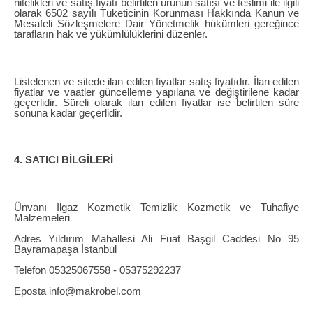
nitelikleri ve satış fiyatı belirtilen ürünün satışı ve teslimi ile ilgili
olarak 6502 sayılı Tüketicinin Korunması Hakkında Kanun ve
Mesafeli Sözleşmelere Dair Yönetmelik hükümleri gereğince
tarafların hak ve yükümlülüklerini düzenler.
Listelenen ve sitede ilan edilen fiyatlar satış fiyatıdır. İlan edilen
fiyatlar ve vaatler güncelleme yapılana ve değiştirilene kadar
geçerlidir. Süreli olarak ilan edilen fiyatlar ise belirtilen süre
sonuna kadar geçerlidir.
4. SATICI BİLGİLERİ
Ünvanı Ilgaz Kozmetik Temizlik Kozmetik ve Tuhafiye
Malzemeleri
Adres Yıldırım Mahallesi Ali Fuat Başgil Caddesi No 95
Bayramapaşa İstanbul
Telefon 05325067558 - 05375292237
Eposta info@makrobel.com