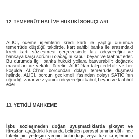
12. TEMERRÜT HALİ VE HUKUKİ SONUÇLARI
ALICI, ödeme işlemlerini kredi kartı ile yaptığı durumda
temerrüde düştüğü takdirde, kart sahibi banka ile arasındaki
kredi kartı sözleşmesi çerçevesinde faiz ödeyeceğini ve
bankaya karşı sorumlu olacağını kabul, beyan ve taahhüt eder.
Bu durumda ilgili banka hukuki yollara başvurabilir; doğacak
masrafları ve vekâlet ücretini ALICI’dan talep edebilir ve her
koşulda ALICI’nın borcundan dolayı temerrüde düşmesi
halinde, ALICI, borcun gecikmeli ifasından dolayı SATICI’nın
uğradığı zarar ve ziyanını ödeyeceğini kabul, beyan ve taahhüt
eder
13. YETKİLİ MAHKEME
İşbu sözleşmeden doğan uyuşmazlıklarda şikayet ve
itirazlar,
aşağıdaki kanunda belirtilen parasal sınırlar dâhilinde
tüketicinin yerleşim yerinin bulunduğu veya tüketici işleminin