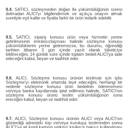
9.4.
SATICI, sözleşmeden doğan ifa yükümlülüğünün süresi
dolmadan ALICI’yı bilgilendirmek ve açıkça onayını almak
suretiyle eşit kalite ve fiyatta farklı bir ürün tedarik edebilir.
9.5.
SATICI, sipariş konusu ürün veya hizmetin yerine
getirilmesinin imkânsızlaşması halinde sözleşme konusu
yükümlülüklerini yerine getiremezse, bu durumu, öğrendiği
tarihten itibaren 3 gün içinde yazılı olarak tüketiciye
bildireceğini, 14 günlük süre içinde toplam bedeli ALICI’ya iade
edeceğini kabul, beyan ve taahhüt eder.
9.6.
ALICI, Sözleşme konusu ürünün teslimatı için işbu
Sözleşme’yi elektronik ortamda teyit edeceğini, herhangi bir
nedenle sözleşme konusu ürün bedelinin ödenmemesi
ve/veya banka kayıtlarında iptal edilmesi halinde, SATICI’nın
sözleşme konusu ürünü teslim yükümlülüğünün sona
ereceğini kabul, beyan ve taahhüt eder.
9.7.
ALICI, Sözleşme konusu ürünün ALICI veya ALICI’nın
gösterdiği adresteki kişi ve/veya kuruluşa tesliminden sonra
ALICI'ya ait kredi kartının yetkisiz kişilerce haksız kullanılması