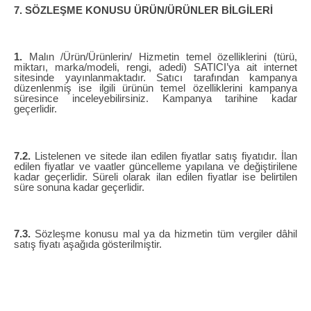
7. SÖZLEŞME KONUSU ÜRÜN/ÜRÜNLER BİLGİLERİ
1.
Malın /Ürün/Ürünlerin/ Hizmetin temel özelliklerini (türü,
miktarı, marka/modeli, rengi, adedi) SATICI’ya ait internet
sitesinde yayınlanmaktadır. Satıcı tarafından kampanya
düzenlenmiş ise ilgili ürünün temel özelliklerini kampanya
süresince inceleyebilirsiniz. Kampanya tarihine kadar
geçerlidir.
7.2.
Listelenen ve sitede ilan edilen fiyatlar satış fiyatıdır. İlan
edilen fiyatlar ve vaatler güncelleme yapılana ve değiştirilene
kadar geçerlidir. Süreli olarak ilan edilen fiyatlar ise belirtilen
süre sonuna kadar geçerlidir.
7.3.
Sözleşme konusu mal ya da hizmetin tüm vergiler dâhil
satış fiyatı aşağıda gösterilmiştir.