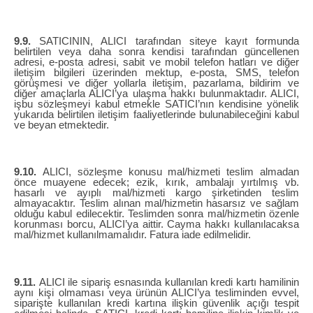
9.9.
SATICININ, ALICI tarafından siteye kayıt formunda
belirtilen veya daha sonra kendisi tarafından güncellenen
adresi, e-posta adresi, sabit ve mobil telefon hatları ve diğer
iletişim bilgileri üzerinden mektup, e-posta, SMS, telefon
görüşmesi ve diğer yollarla iletişim, pazarlama, bildirim ve
diğer amaçlarla ALICI’ya ulaşma hakkı bulunmaktadır. ALICI,
işbu sözleşmeyi kabul etmekle SATICI’nın kendisine yönelik
yukarıda belirtilen iletişim faaliyetlerinde bulunabileceğini kabul
ve beyan etmektedir.
9.10.
ALICI, sözleşme konusu mal/hizmeti teslim almadan
önce muayene edecek; ezik, kırık, ambalajı yırtılmış vb.
hasarlı ve ayıplı mal/hizmeti kargo şirketinden teslim
almayacaktır. Teslim alınan mal/hizmetin hasarsız ve sağlam
olduğu kabul edilecektir. Teslimden sonra mal/hizmetin özenle
korunması borcu, ALICI’ya aittir. Cayma hakkı kullanılacaksa
mal/hizmet kullanılmamalıdır. Fatura iade edilmelidir.
9.11.
ALICI ile sipariş esnasında kullanılan kredi kartı hamilinin
aynı kişi olmaması veya ürünün ALICI’ya tesliminden evvel,
siparişte kullanılan kredi kartına ilişkin güvenlik açığı tespit