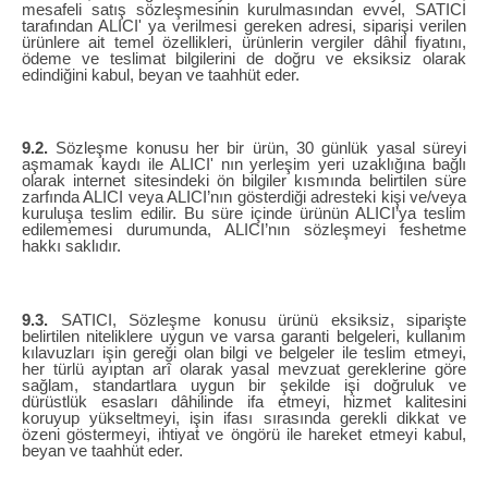
mesafeli satış sözleşmesinin kurulmasından evvel, SATICI
tarafından ALICI' ya verilmesi gereken adresi, siparişi verilen
ürünlere ait temel özellikleri, ürünlerin vergiler dâhil fiyatını,
ödeme ve teslimat bilgilerini de doğru ve eksiksiz olarak
edindiğini kabul, beyan ve taahhüt eder.
9.2.
Sözleşme konusu her bir ürün, 30 günlük yasal süreyi
aşmamak kaydı ile ALICI' nın yerleşim yeri uzaklığına bağlı
olarak internet sitesindeki ön bilgiler kısmında belirtilen süre
zarfında ALICI veya ALICI’nın gösterdiği adresteki kişi ve/veya
kuruluşa teslim edilir. Bu süre içinde ürünün ALICI’ya teslim
edilememesi durumunda, ALICI’nın sözleşmeyi feshetme
hakkı saklıdır.
9.3.
SATICI, Sözleşme konusu ürünü eksiksiz, siparişte
belirtilen niteliklere uygun ve varsa garanti belgeleri, kullanım
kılavuzları işin gereği olan bilgi ve belgeler ile teslim etmeyi,
her türlü ayıptan arî olarak yasal mevzuat gereklerine göre
sağlam, standartlara uygun bir şekilde işi doğruluk ve
dürüstlük esasları dâhilinde ifa etmeyi, hizmet kalitesini
koruyup yükseltmeyi, işin ifası sırasında gerekli dikkat ve
özeni göstermeyi, ihtiyat ve öngörü ile hareket etmeyi kabul,
beyan ve taahhüt eder.