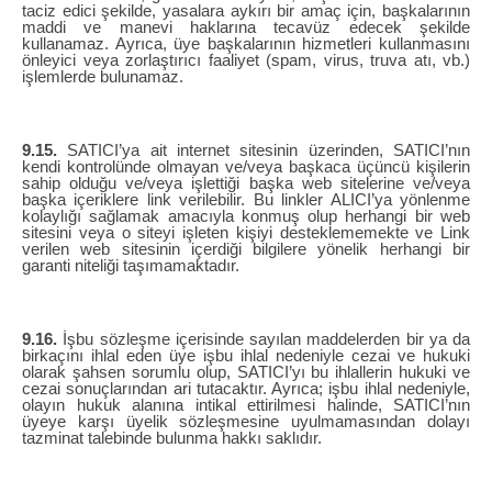
taciz edici şekilde, yasalara aykırı bir amaç için, başkalarının
maddi ve manevi haklarına tecavüz edecek şekilde
kullanamaz. Ayrıca, üye başkalarının hizmetleri kullanmasını
önleyici veya zorlaştırıcı faaliyet (spam, virus, truva atı, vb.)
işlemlerde bulunamaz.
9.15.
SATICI’ya ait internet sitesinin üzerinden, SATICI’nın
kendi kontrolünde olmayan ve/veya başkaca üçüncü kişilerin
sahip olduğu ve/veya işlettiği başka web sitelerine ve/veya
başka içeriklere link verilebilir. Bu linkler ALICI’ya yönlenme
kolaylığı sağlamak amacıyla konmuş olup herhangi bir web
sitesini veya o siteyi işleten kişiyi desteklememekte ve Link
verilen web sitesinin içerdiği bilgilere yönelik herhangi bir
garanti niteliği taşımamaktadır.
9.16.
İşbu sözleşme içerisinde sayılan maddelerden bir ya da
birkaçını ihlal eden üye işbu ihlal nedeniyle cezai ve hukuki
olarak şahsen sorumlu olup, SATICI’yı bu ihlallerin hukuki ve
cezai sonuçlarından ari tutacaktır. Ayrıca; işbu ihlal nedeniyle,
olayın hukuk alanına intikal ettirilmesi halinde, SATICI’nın
üyeye karşı üyelik sözleşmesine uyulmamasından dolayı
tazminat talebinde bulunma hakkı saklıdır.