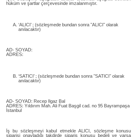
hüküm ve şartlar çerçevesinde imzalanmıştır.
‘ALICI’ ; (sözleşmede bundan sonra "ALICI" olarak
anılacaktır)
AD- SOYAD:
ADRES:
‘SATICI’ ; (sözleşmede bundan sonra "SATICI" olarak
anılacaktır)
AD- SOYAD: Recep Ilgaz Bal
ADRES: Yıldırım Mah. Ali Fuat Başgil cad. no 95 Bayrampaşa
İstanbul
İş bu sözleşmeyi kabul etmekle ALICI, sözleşme konusu
siparişi onayladığı takdirde sipariş konusu bedeli ve varsa