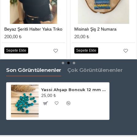
Beyaz Şeritli Halter Yaka Triko
Misinalı Şiş 2 Numara
200,00 ₺
20,00 ₺
Sepete Ekle
Sepete Ekle
Son Görüntülenenler
Çok Görüntülenenler
Yassi Ahşap Boncuk 12 mm Turkuaz
25,00 ₺