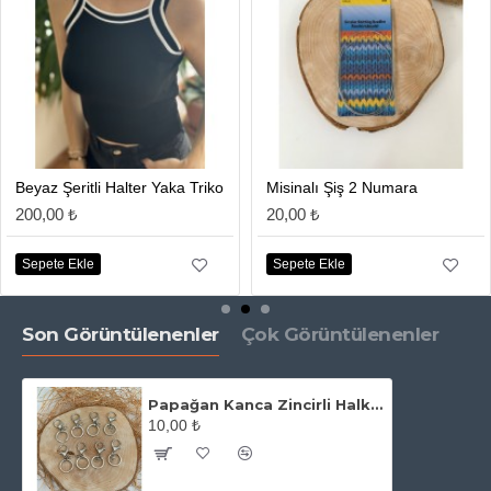
Beyaz Şeritli Halter Yaka Triko
Misinalı Şiş 2 Numara
200,00 ₺
20,00 ₺
Sepete Ekle
Sepete Ekle
Son Görüntülenenler
Çok Görüntülenenler
Papağan Kanca Zincirli Halka Takım Gümüş
10,00 ₺